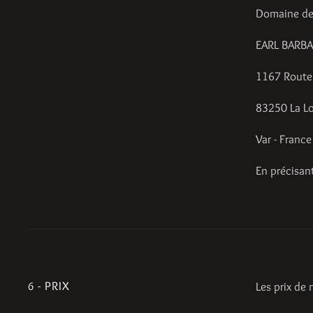
Domaine de
EARL BARB
1167 Route 
83250 La L
Var - France
En précisan
6 - PRIX
Les prix de