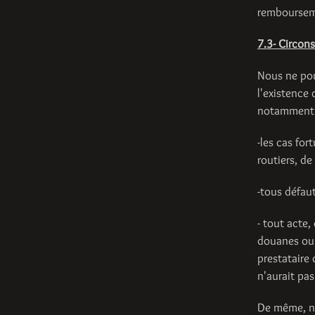
remboursem
7.3- Circon
Nous ne pou
l'existence
notamment 
-les cas fo
routiers, de
-tous défau
- tout acte,
douanes ou d
prestataire
n'aurait pa
De même, n