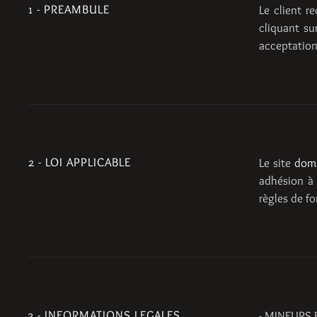
1 - PREAMBULE
Le client r
cliquant su
acceptation
2 - LOI APPLICABLE
Le site
doma
adhésion à 
règles de f
3 - INFORMATIONS LEGALES
- MINEURS 