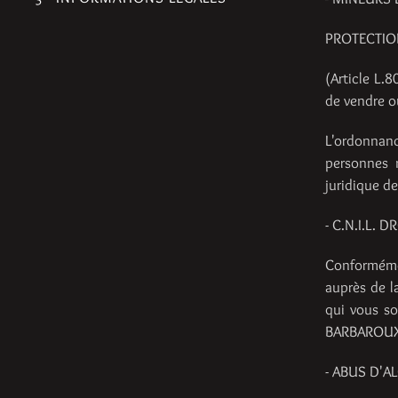
PROTECTIO
(Article L.8
de vendre o
L'ordonnance
personnes 
juridique de
- C.N.I.L. 
Conformémen
auprès de l
qui vous s
BARBAROUX
- ABUS D'A